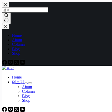
본
문
으
로
건
결
너
과
Home
뛰
없
About
기
음
Column
Blog
Shop
Home
더보기
About
Column
Blog
Shop