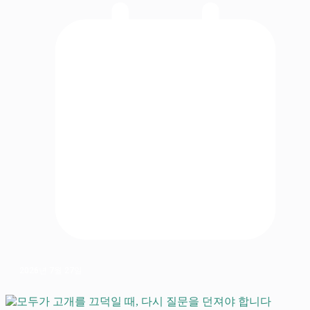
2026년 7월 27일