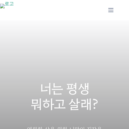
본
문
으
로
건
너
뛰
기
너는 평생
뭐하고 살래?