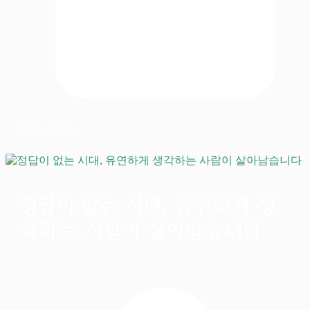
2026년 7월 5일
정답이 없는 시대, 유연하게 생
각하는 사람이 살아남습니다