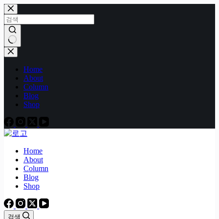
본
문
으
로
건
결
너
과
Home
뛰
없
About
기
음
Column
Blog
Shop
Home
About
Column
Blog
Shop
검색