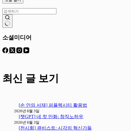
결
과
소셜미디어
없
음
최신 글 보기
[손 안의 서재] 퍼플렉시티 활용법
2026년 8월 3일
[챗GPT] 네 컷 만화: 창직노하우
2026년 8월 3일
[전시회] 큐비스트: 시각의 혁신가들