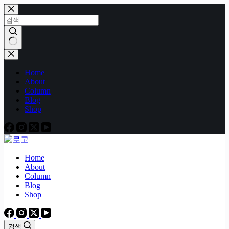
본
문
으
로
건
결
너
과
Home
뛰
없
About
기
음
Column
Blog
Shop
Home
About
Column
Blog
Shop
검색