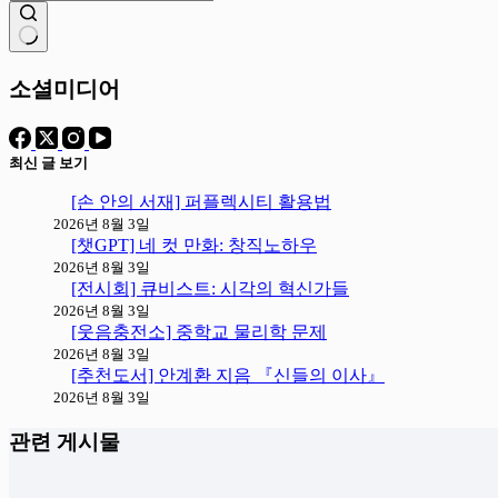
결
과
소셜미디어
없
음
최신 글 보기
[손 안의 서재] 퍼플렉시티 활용법
2026년 8월 3일
[챗GPT] 네 컷 만화: 창직노하우
2026년 8월 3일
[전시회] 큐비스트: 시각의 혁신가들
2026년 8월 3일
[웃음충전소] 중학교 물리학 문제
2026년 8월 3일
[추천도서] 안계환 지음 『신들의 이사』
2026년 8월 3일
관련 게시물