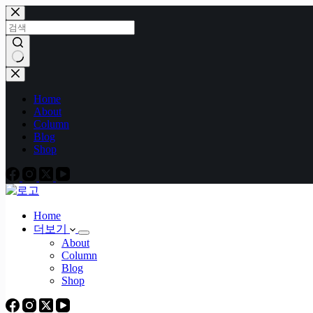
본
문
으
로
건
결
너
과
Home
뛰
없
About
기
음
Column
Blog
Shop
Home
더보기
About
Column
Blog
Shop