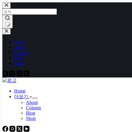
본
문
으
로
건
결
너
과
Home
뛰
없
About
기
음
Column
Blog
Shop
Home
더보기
About
Column
Blog
Shop