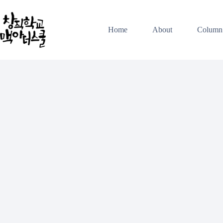
본
문
으
Home
About
Column
로
건
너
뛰
기