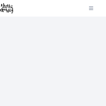
본
문
으
로
건
너
뛰
기