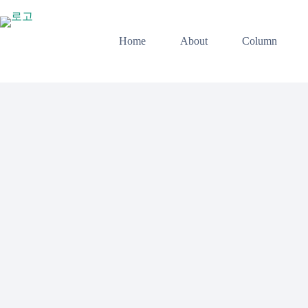
본
문
으
Home
About
Column
로
건
너
뛰
기