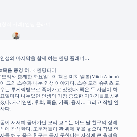
[창직 사례] 엔딩 플래너
정은상
2022년 12월 12일
Blog
인생의 마지막을 함께 하는 엔딩 플래너…
#죽음 풍경 하나: 엔딩파티
‘모리와 함께한 화요일’. 이 책은 미치 앨봄(Mitch Albom)
이 그의 스승과 나눈 인생 이야기다. 스승 모리 슈워츠 교
수는 루게릭병으로 죽어가고 있었다. 책은 두 사람이 화
요일마다 나누었던 인생의 가장 중요한 이야기들로 채워
졌다. 자기연민, 후회, 죽음, 가족, 용서… 그리고 작별 인
사다.
몸이 서서히 굳어가던 모리 교수는 어느 날 친구의 장례
식에 참석한다. 조문객들이 관 위에 꽃을 놓으며 작별 인
사를 해도 죽은 친구는 듣지 못한다는 사실에 큰 충격을