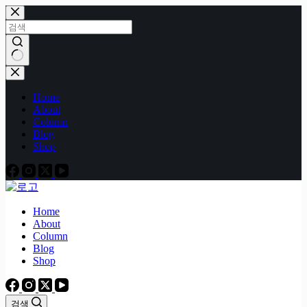
본
문
으
로
건
결
너
과
Home
뛰
없
About
기
음
Column
Blog
Shop
Home
About
Column
Blog
Shop
검색