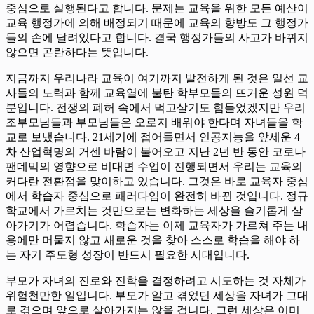
중심으로 실행된다고 합니다. 문제는 교육을 위한 모든 예산이
교육 행정가에 의해 배정되기 때문에 교육의 향방도 그 행정가
들의 손에 달려있다고 합니다. 결국 행정가들의 사고가 바뀌지
않으면 곤란하다는 뜻입니다.
지금까지 우리나라 교육이 여기까지 발전하게 된 것은 일선 교
사들의 노력과 함께 교육열에 불탄 학부모들의 뜨거운 성원 덕
분입니다. 전쟁의 폐허 속에서 먹고살기도 힘들었겠지만 우리
조부모님들과 부모님들은 오로지 배워야 한다며 자녀들을 학
교로 보냈습니다. 21세기에 접어들면서 인공지능을 앞세운 4
차 산업혁명의 거센 바람이 불어오고 지난 2년 반 동안 코로나
팬데믹의 영향으로 비대면 수업이 진행되면서 우리는 교육의
커다란 전환점을 맞이하고 있습니다. 그것은 바로 교육자 중심
에서 학습자 중심으로 패러다임이 완전히 바뀐 것입니다. 정규
학교에서 가르치는 것만으로는 변화하는 세상을 슬기롭게 살
아가기가 어렵습니다. 학습자는 이제 교육자가 가르쳐 주는 내
용에만 머물지 않고 새로운 것을 찾아 스스로 학습을 해야 하
는 자기 주도형 성장이 반드시 필요한 시대입니다.
부모가 자녀의 진로와 진학을 결정하려고 시도하는 것 자체가
위험천만한 일입니다. 부모가 알고 겪었던 세상을 자녀가 그대
로 겪으며 앞으로 살아가지는 않을 겁니다. 그런 세상은 이미