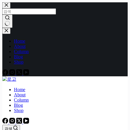
본
문
으
로
건
결
너
과
Home
뛰
없
About
기
음
Column
Blog
Shop
Home
About
Column
Blog
Shop
검색