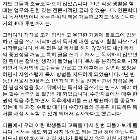
자도 그들과 조금도 다르지 않았습니다. 20년 직장 생활을 할
때는 업무와 관련 있는 전문서적만 골라 읽었습니다. 인문학이
니 독서방법이니 하는 따위의 책은 거들떠보지도 않았습니다.
거의 40대 후반까지는.
그러다가 직장을 조기 퇴직하고 우연한 기회에 블로그에 입문
하고 글을 쓰기 시작하면서 독서에 대한 갈망이 훨훨 타오르기
시작했습니다. 비록 젊은 날 독서를 하지 않았어도 새삼 독서
의 중요성을 깨닫고 특히 글을 쓰기 위해서는 독서하지 않으면
안 된다는 절박한 생각이 들었습니다. 독서를 본격적으로 시작
하면서 독서법의 고수들을 만났고 그 이후에는 강연과 코칭을
하면서 자연스럽게 독서 방법을 지도하게 되었습니다. 4년 반
동안 서울시 50플러스 1인창직 과정을 진행하면서 창직을 통
한 평생직업을 찾기 위해서는 독서와 글쓰기는 반드시 해야 하
는 필수 능력임을 절감하게 되었습니다. 수강자들에서 매주 한
권의 책을 추천하면서 독후에세이를 쓰고 발표하기를 종용하
였는데 매 과정 수료할 때마다 수강자들의 공통된 피드백은 독
서를 새삼 시작할 수 있게 되어서 감사하다고 했습니다.
이쯤에서 우리 어린 학생들의 교육을 다시 한번 되돌아보게 됩
니다. 독서는 해도 되고 하지 않아도 되는 그런 것이 아닙니다.
반드시 해야 하지만 아직 자아가 확립되지 않은 어린 시절부터