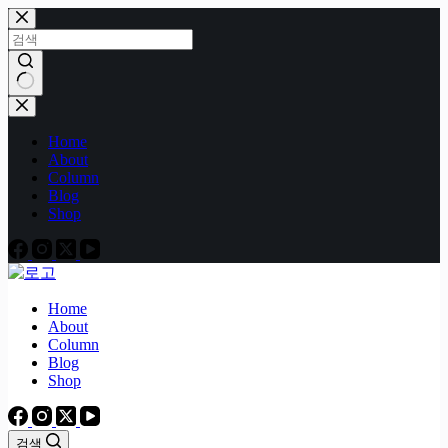
본
문
으
로
건
결
너
과
Home
뛰
없
About
기
음
Column
Blog
Shop
Home
About
Column
Blog
Shop
검색