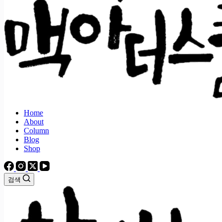
Home
About
Column
Blog
Shop
검색