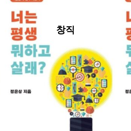
창직
Column