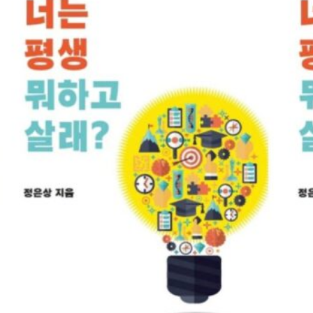
바위를 만난 강물 산에서 흘러내려온 강물이 커다란
바위를 만나면 두 가지 길 중 하나를 택합니다. 바위
를 그대로 밀어붙이다 그 앞에 갇혀 버리거나, 방향
을 틀어 바위를 돌아 흐르거나. 강물이 결국 바다
에…
Column
정답이 없는 시대, 유연하게 생각
하는 사람이 살아남습니다
정은상
2026년 6월 29일