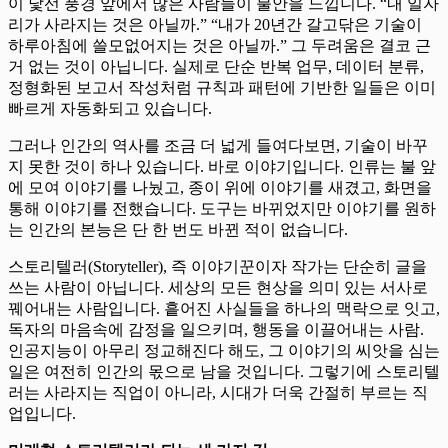
이 낯선 풍경 앞에서 많은 사람들이 불안을 느낍니다. “내 일자
리가 사라지는 것은 아닐까.” “내가 20년간 갈고닦은 기술이
하루아침에 쓸모없어지는 것은 아닐까.” 그 두려움은 결코 근
거 없는 것이 아닙니다. 실제로 단순 반복 업무, 데이터 분류,
정형화된 보고서 작성처럼 규칙과 패턴에 기반한 일들은 이미
빠르게 자동화되고 있습니다.
그러나 인간의 역사를 조금 더 넓게 들여다보면, 기술이 바꾸
지 못한 것이 하나 있습니다. 바로 이야기입니다. 인류는 불 앞
에 모여 이야기를 나눴고, 종이 위에 이야기를 새겼고, 화면을
통해 이야기를 전했습니다. 도구는 바뀌었지만 이야기를 원하
는 인간의 본능은 단 한 번도 바뀐 적이 없습니다.
스토리텔러(Storyteller), 즉 이야기꾼이자 작가는 단순히 글을
쓰는 사람이 아닙니다. 세상의 모든 현상을 의미 있는 서사로
꿰어내는 사람입니다. 흩어진 사실들을 하나의 맥락으로 잇고,
독자의 마음속에 감정을 일으키며, 행동을 이끌어내는 사람.
인공지능이 아무리 정교해진다 해도, 그 이야기의 씨앗을 심는
일은 여전히 인간의 몫으로 남을 것입니다. 그렇기에 스토리텔
러는 사라지는 직업이 아니라, 시대가 더욱 간절히 부르는 직
업입니다.