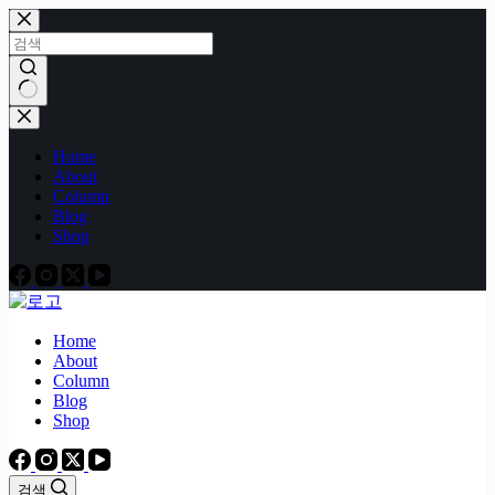
본
문
으
로
건
결
너
과
Home
뛰
없
About
기
음
Column
Blog
Shop
Home
About
Column
Blog
Shop
검색