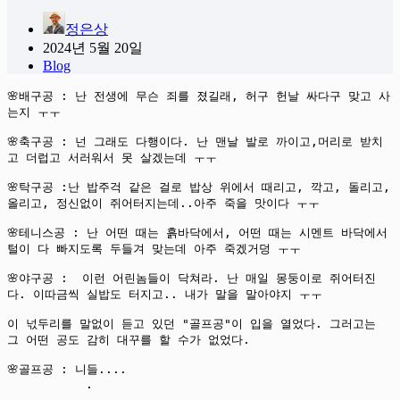
정은상
2024년 5월 20일
Blog
🌸배구공 : 난 전생에 무슨 죄를 졌길래, 허구 헌날 싸다구 맞고 사
는지 ㅜㅜ

🌸축구공 : 넌 그래도 다행이다. 난 맨날 발로 까이고,머리로 받치
고 더럽고 서러워서 못 살겠는데 ㅜㅜ

🌸탁구공 :난 밥주걱 같은 걸로 밥상 위에서 때리고, 깍고, 돌리고, 
올리고, 정신없이 쥐어터지는데..아주 죽을 맛이다 ㅜㅜ

🌸테니스공 : 난 어떤 때는 흙바닥에서, 어떤 때는 시멘트 바닥에서 
털이 다 빠지도록 두들겨 맞는데 아주 죽겠거덩 ㅜㅜ

🌸야구공 :  이런 어린놈들이 닥쳐라. 난 매일 몽둥이로 쥐어터진
다. 이따금씩 실밥도 터지고.. 내가 말을 말아야지 ㅜㅜ

이 넋두리를 말없이 듣고 있던 "골프공"이 입을 열었다. 그러고는 
그 어떤 공도 감히 대꾸를 할 수가 없었다.

🌸골프공 : 니들....

           .

           .
