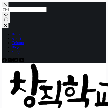
본
문
으
로
건
결
너
과
Home
뛰
없
About
기
음
Column
Blog
Shop