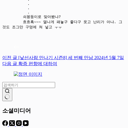
           .

           .

           .

         쇠몽둥이로 맞아봤냐?

         흐흐흑~~~ 열나게 패놓구 좋다구 웃고 난리가 아냐. 그
이전
글
[낯선사람 만나기 시즌8] 세 번째 만남 2024년 5월 7일
다음
글
확증 편향에 대하여
결
과
소셜미디어
없
음