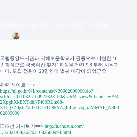
[국립중앙도서관 1인창직 과정] 9월8일부터 시작합니다
정은상
2021년 8월 30일
Blog
국립중앙도서관과 지혜로운학교가 공동으로 마련한 ‘1
인창직으로 평생직업 찾기’ 과정을 2021.9.8 부터 시작합
니다. 모집 정원이 20명인데 벌써 마감이 되었군요.
관련 사이트 ==>
https://nl.go.kr/NL/contents/N30902000000.do?
schId=20210825160922828100&schM=view&fbclid=IwAR
2XpghXkEXTdhNPf00RLm68-
ZJ1Q3Zdjsh2Vd71O1FDl8kYAgInLqCzbgo#MMAP_N309
02000000
IT조선 기사보기==>
http://it.chosun.com/
…/2021/08/26/2021082600994.html