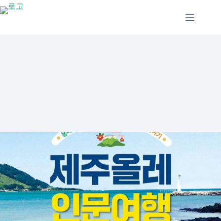
본
문
으
로
건
너
뛰
기