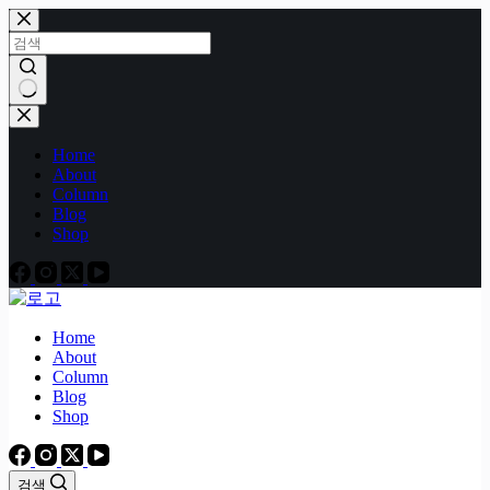
본
문
으
로
건
결
너
과
Home
뛰
없
About
기
음
Column
Blog
Shop
Home
About
Column
Blog
Shop
검색