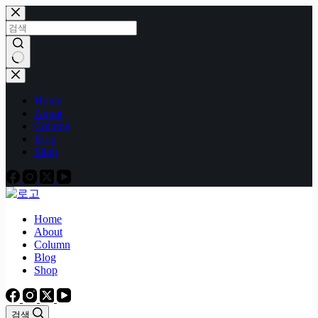
본
문
으
로
건
결
너
과
Home
뛰
없
About
기
음
Column
Blog
Shop
Home
About
Column
Blog
Shop
검색