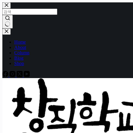
본
문
으
로
건
결
너
과
Home
뛰
없
About
기
음
Column
Blog
Shop