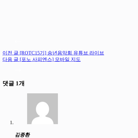
댓글 1개
김종환
2022년 12월 20일 / 11:03 오전
답글
고기가 물을 만났군요.
즐거운 성탄절 맞으시고
새해 복 많이 받으시기를 기원합니다
댓글 남기기
이메일 주소는 공개되지 않습니다.
필수 필드는
*
로 표시됩니다
이름
*