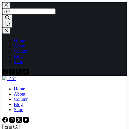
본
문
으
로
건
결
너
과
Home
뛰
없
About
기
음
Column
Blog
Shop
Home
About
Column
Blog
Shop
검색