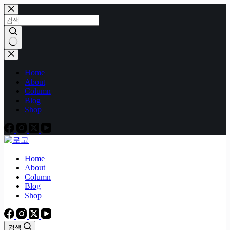
본
문
으
로
건
결
너
과
Home
뛰
없
About
기
음
Column
Blog
Shop
Home
About
Column
Blog
Shop
검색