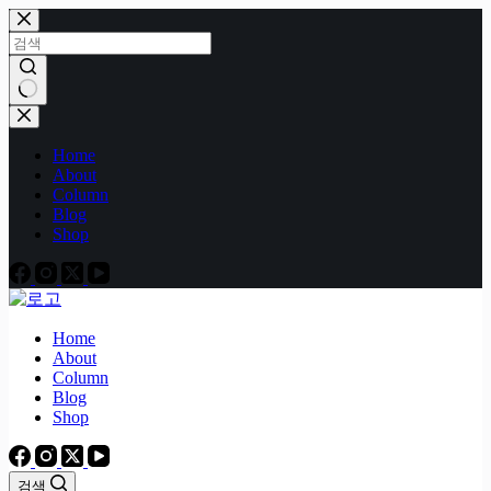
본
문
으
로
건
결
너
과
Home
뛰
없
About
기
음
Column
Blog
Shop
Home
About
Column
Blog
Shop
검색