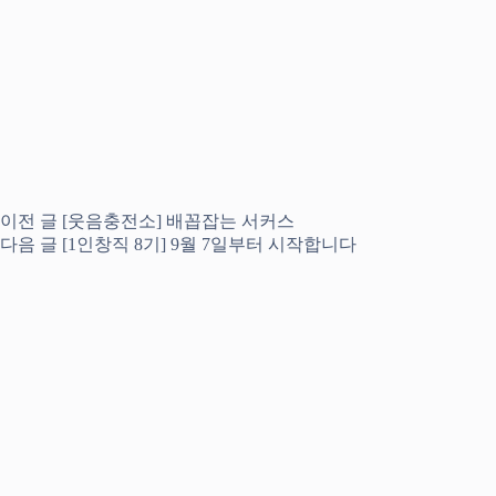
이전
글
[웃음충전소] 배꼽잡는 서커스
다음
글
[1인창직 8기] 9월 7일부터 시작합니다