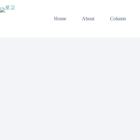
본
문
으
Home
About
Column
로
건
너
뛰
기