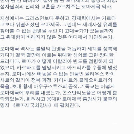
천여 년 간 화려하게 살아 숨 쉰 로마제국의 흥성과 쇠망,
성자필쇠의 진리와 교훈을 가르쳐주는 로마제국 역사.
지성에서는 그리스인보다 못하고, 경제력에서는 카르타
고보다 뒤떨어졌던 로마제국. 그런데도 세계사상 유례를
찾아볼 수 없는 번영을 누린 이 고대국가가 오늘날까지
그 위대함이 바래지지 않은 것은 어디에서 기인하는가.
로마제국 역사는 불멸의 번영을 거듭하며 세계를 정복해
가다가 결국 멸망에 이르는 위대한 성쇠를 그린 장대한
드라마다. 로마가 어떻게 이탈리아 반도를 점령하게 되
었으며, 카르타고를 멸망시키고 아프리카를 수중에 넣었
는지, 로마사에서 빼놓을 수 없는 인물인 율리우스 카이
사르의 갈리아 정복 과정, 카이사르와 클레오파트라의
죽음, 초대 황제 아우구스투스의 공적, 기독교는 어떻게
로마제국에 뿌리를 내렸는가, 콘스탄티노플은 어떻게 함
락되었는가, 화려하고 웅대한 로마제국 흥망사가 불후의
명저 《로마제국쇠망사》에 펼쳐진다.