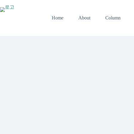
본
문
으
Home
About
Column
로
건
너
뛰
기