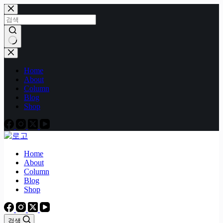
본
문
으
로
건
결
너
과
Home
뛰
없
About
기
음
Column
Blog
Shop
Home
About
Column
Blog
Shop
검색