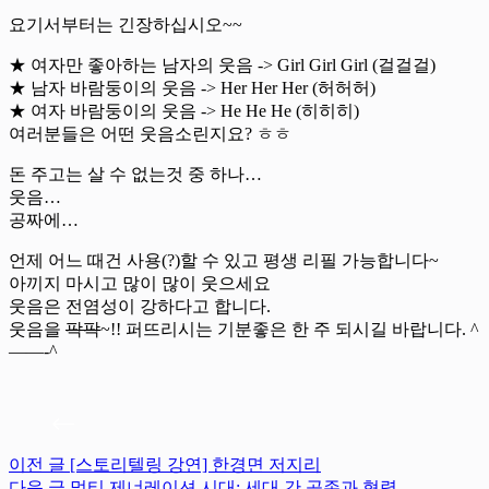
요기서부터는 긴장하십시오~~
★ 여자만 좋아하는 남자의 웃음 -> Girl Girl Girl (걸걸걸)
★ 남자 바람둥이의 웃음 -> Her Her Her (허허허)
★ 여자 바람둥이의 웃음 -> He He He (히히히)
여러분들은 어떤 웃음소린지요? ㅎㅎ
돈 주고는 살 수 없는것 중 하나…
웃음…
공짜에…
언제 어느 때건 사용(?)할 수 있고 평생 리필 가능합니다~
아끼지 마시고 많이 많이 웃으세요
웃음은 전염성이 강하다고 합니다.
웃음을
팍팍
~!! 퍼뜨리시는 기분좋은 한 주 되시길 바랍니다. ^
——-^
이전
글
[스토리텔링 강연] 한경면 저지리
다음
글
멀티 제너레이션 시대: 세대 간 공존과 협력