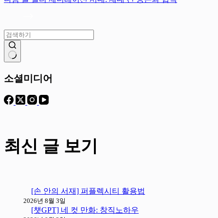
결
과
소셜미디어
없
음
최신 글 보기
[손 안의 서재] 퍼플렉시티 활용법
2026년 8월 3일
[챗GPT] 네 컷 만화: 창직노하우