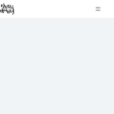
본
문
으
로
건
너
뛰
기