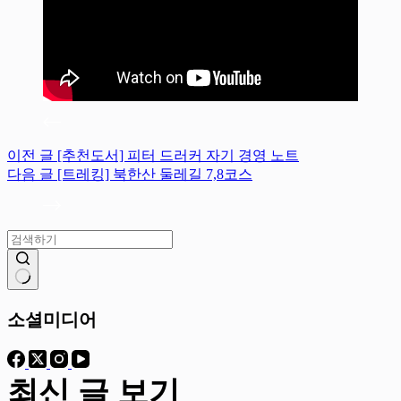
이전
글
[추천도서] 피터 드러커 자기 경영 노트
다음
글
[트레킹] 북한산 둘레길 7,8코스
결
과
소셜미디어
없
음
최신 글 보기