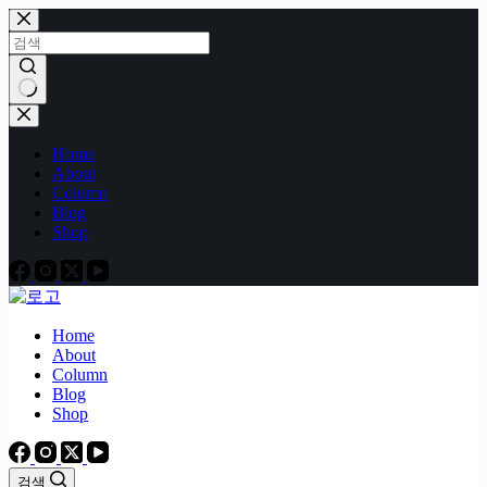
본
문
으
로
건
결
너
과
Home
뛰
없
About
기
음
Column
Blog
Shop
Home
About
Column
Blog
Shop
검색