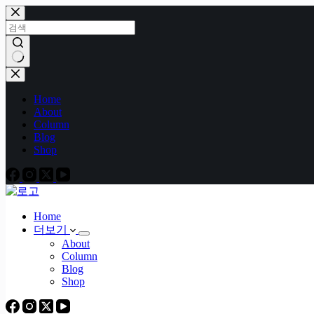
본
문
으
로
건
결
너
과
Home
뛰
없
About
기
음
Column
Blog
Shop
Home
더보기
About
Column
Blog
Shop