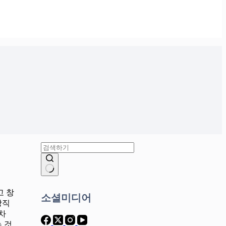
결
과
고 창
소셜미디어
없
창직
음
차
 것