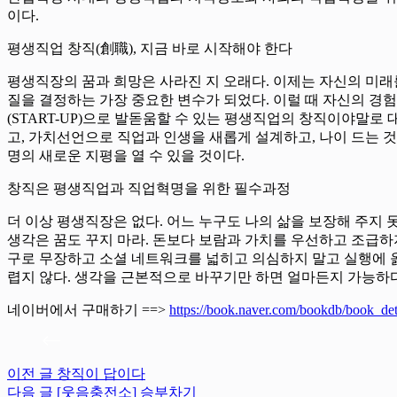
이다.
평생직업 창직(創職), 지금 바로 시작해야 한다
평생직장의 꿈과 희망은 사라진 지 오래다. 이제는 자신의 미래
질을 결정하는 가장 중요한 변수가 되었다. 이럴 때 자신의 경험
(START-UP)으로 발돋움할 수 있는 평생직업의 창직이야말로
고, 가치선언으로 직업과 인생을 새롭게 설계하고, 나이 드는
명의 새로운 지평을 열 수 있을 것이다.
창직은 평생직업과 직업혁명을 위한 필수과정
더 이상 평생직장은 없다. 어느 누구도 나의 삶을 보장해 주지 
생각은 꿈도 꾸지 마라. 돈보다 보람과 가치를 우선하고 조급하
구로 무장하고 소셜 네트워크를 넓히고 의심하지 말고 실행에 옮
렵지 않다. 생각을 근본적으로 바꾸기만 하면 얼마든지 가능하다
네이버에서 구매하기 ==>
https://book.naver.com/bookdb/book_de
이전
글
창직이 답이다
다음
글
[웃음충전소] 승부차기