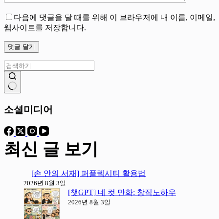
다음에 댓글을 달 때를 위해 이 브라우저에 내 이름, 이메일,
웹사이트를 저장합니다.
댓글 달기
결
과
소셜미디어
없
음
최신 글 보기
[손 안의 서재] 퍼플렉시티 활용법
2026년 8월 3일
[챗GPT] 네 컷 만화: 창직노하우
2026년 8월 3일