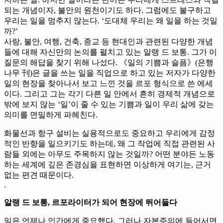
되는 개념이자, 불안의 원천이기도 하다. 그럼에도 불구하고
우리는 일을 멈추지 않는다. ‘도대체 우리는 왜 일을 하는 것일
까?’
사랑, 불안, 여행, 건축, 종교 등 현대인과 관련된 다양한 개념
들에 대해 자신만의 논의를 펼치고 있는 알랭 드 보통. 그가 이
질문의 해답을 찾기 위해 나섰다. 《일의 기쁨과 슬픔》(은행
나무 刊)은 글을 쓰는 일을 직업으로 하고 있는 저자가 다양한
일의 현장을 찾아나서 보고 느낀 것을 르포 형식으로 쓴 에세
이다. 그리고 그는 각기 다른 일 안에서 흔히 경제적 개념으로
밖에 보지 않는 ‘일’이 줄 수 있는 기쁨과 일이 우리 삶에 갖는
의미를 면밀하게 파헤친다.
화물선과 항구 설비는 실용적으로도 중요하고 우리에게 감정
적인 반향을 일으키기도 하는데, 왜 그 작업에 직접 관련된 사
람들 외에는 아무도 주목하지 않는 것일까? 어떤 분야든 노동
하는 세계에 깊은 존경심을 표현하면 이상하게 여기는, 근거
없는 편견 때문이다.
.
알랭 드 보통, 르포라이터가 되어 현장에 뛰어들다
일은 언제나 인간에게 중요했다. 그러나 자본주의에 들어서면