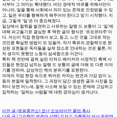
서부터 그 의미는 확대됐다. 비단 경제적 여유를 위해서만이
아니라, 일을 통해 사회에서 의미 있는 존재로 인정받을 수 있
고, 일은 우리를 행복하게 해주어야 한다고 믿기 시작했다. 지
금, 그렇게 ‘일’은 더 중요해졌다.
일상에서 철학을 발견하고 사유하는 알랭 드 보통이 그 ‘일’에
대해 파고들기로 결심한 후 택한 글의 형식은 ‘르포르타주’이
다. 자신이 직접 현장에서 보고, 듣고, 느낀 것을 그대로 적는
것만큼 확실한 방법이 또 있을까. 작가 특유의 관찰력으로 완
성된 표현들은 독자들을 실제 장소로 안내하는 것은 물론, 미
처 생각지 못했던 노동의 섬세함으로 이끈다.
특히 책 전반에 걸쳐 실린 리처드 베이커의 서정적인 흑백 사
진들은 현장감 넘치는 알랭 드 보통의 글에 더해 또 다른 이야
기를 전하며, 감성적인 책의 분위기를 표현한다.
10개의 직업 현장 속으로 뛰어든 저자는 편견과 가감 없이 노
동의 본질에 밀착한다. 그 과정이 담긴 생생한 글과 사진을 접
하다 보면 어느새, 얼핏 사소해 보일 수 있는 문제에 고심하고
집착하는 ‘일하는 사람들’에 대한 경외심이 생겨난다.
이전
글
[웃음충전소] 코난 오브라이언 졸업 축사
다음
글
[고수향의 제주어 산책] 요자기 가름돌당 보난 두린때