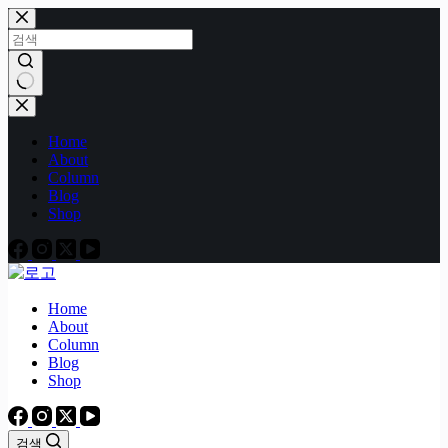
본
문
으
로
건
결
너
과
Home
뛰
없
About
기
음
Column
Blog
Shop
Home
About
Column
Blog
Shop
검색