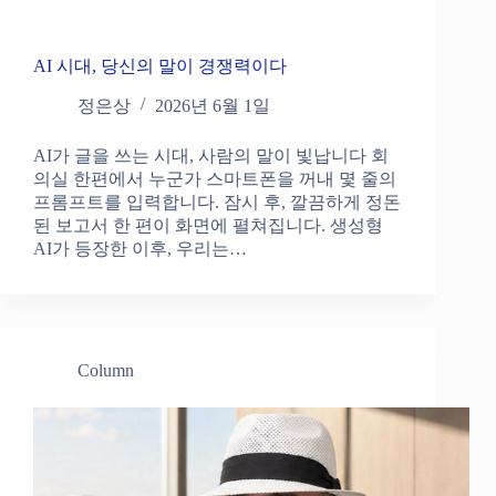
AI 시대, 당신의 말이 경쟁력이다
정은상
2026년 6월 1일
AI가 글을 쓰는 시대, 사람의 말이 빛납니다 회
의실 한편에서 누군가 스마트폰을 꺼내 몇 줄의
프롬프트를 입력합니다. 잠시 후, 깔끔하게 정돈
된 보고서 한 편이 화면에 펼쳐집니다. 생성형
AI가 등장한 이후, 우리는…
Column