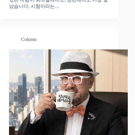
났습니다. 시험이라는…
Column