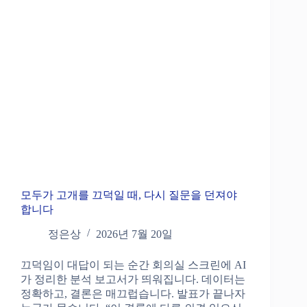
모두가 고개를 끄덕일 때, 다시 질문을 던져야
합니다
정은상
2026년 7월 20일
끄덕임이 대답이 되는 순간 회의실 스크린에 AI
가 정리한 분석 보고서가 띄워집니다. 데이터는
정확하고, 결론은 매끄럽습니다. 발표가 끝나자