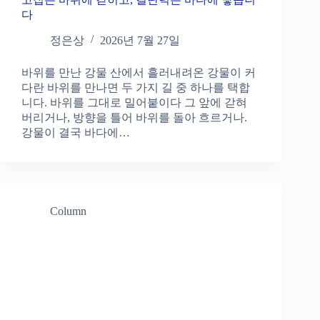
다
정은상
2026년 7월 27일
바위를 만난 강물 산에서 흘러내려온 강물이 커
다란 바위를 만나면 두 가지 길 중 하나를 택합
니다. 바위를 그대로 밀어붙이다 그 앞에 갇혀
버리거나, 방향을 틀어 바위를 돌아 흐르거나.
강물이 결국 바다에…
Column