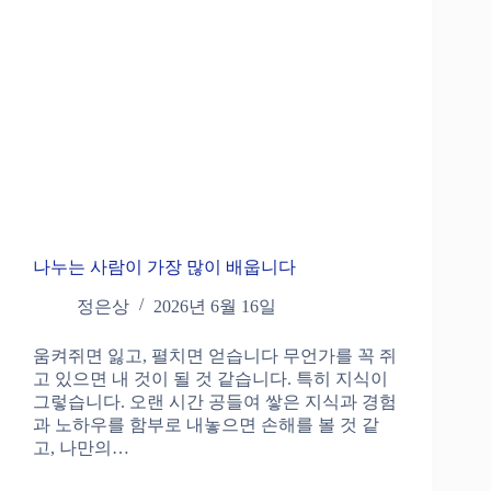
나누는 사람이 가장 많이 배웁니다
정은상
2026년 6월 16일
움켜쥐면 잃고, 펼치면 얻습니다 무언가를 꼭 쥐
고 있으면 내 것이 될 것 같습니다. 특히 지식이
그렇습니다. 오랜 시간 공들여 쌓은 지식과 경험
과 노하우를 함부로 내놓으면 손해를 볼 것 같
고, 나만의…