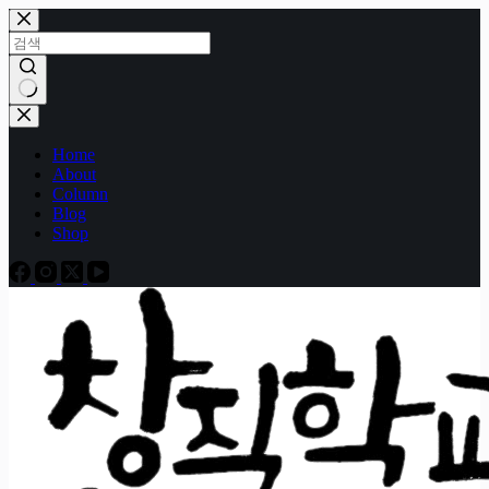
본
문
으
로
건
결
너
과
Home
뛰
없
About
기
음
Column
Blog
Shop