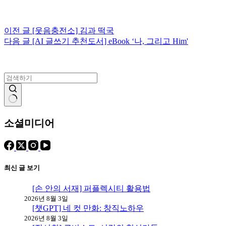
이전
글
[웃음충전소] 김과 떡국
다음
글
[AI 글쓰기 추천도서] eBook ‘나, 그리고 Him'
결
과
소셜미디어
없
음
최신 글 보기
[손 안의 서재] 퍼플렉시티 활용법
2026년 8월 3일
[챗GPT] 네 컷 만화: 창직노하우
2026년 8월 3일