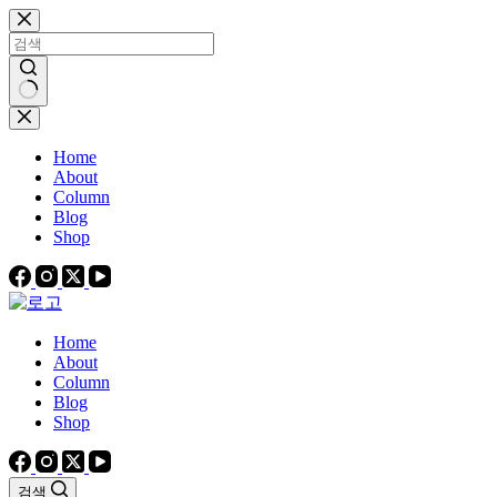
본
문
으
로
건
결
너
과
Home
뛰
없
About
기
음
Column
Blog
Shop
Home
About
Column
Blog
Shop
검색