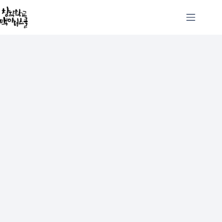
본
문
으
로
건
너
뛰
기