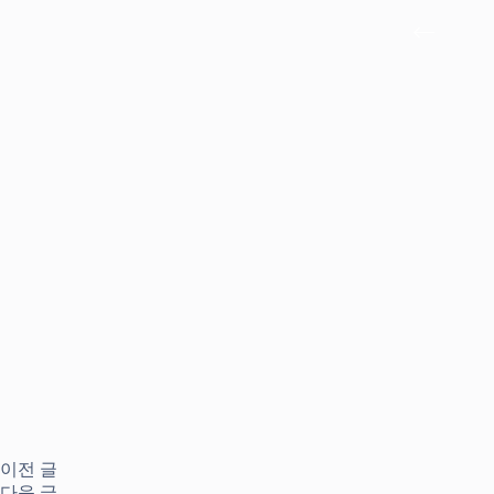
이전
글
다음
글