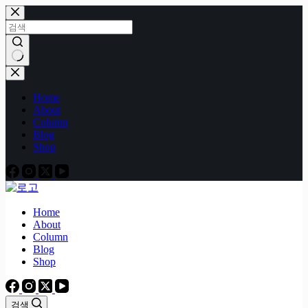
본
문
으
로
건
결
너
과
Home
뛰
없
About
기
음
Column
Blog
Shop
Home
About
Column
Blog
Shop
검색