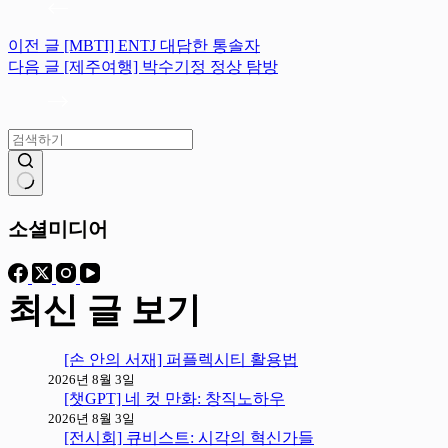
이전
글
[MBTI] ENTJ 대담한 통솔자
다음
글
[제주여행] 박수기정 정상 탐방
결
과
소셜미디어
없
음
최신 글 보기
[손 안의 서재] 퍼플렉시티 활용법
2026년 8월 3일
[챗GPT] 네 컷 만화: 창직노하우
2026년 8월 3일
[전시회] 큐비스트: 시각의 혁신가들