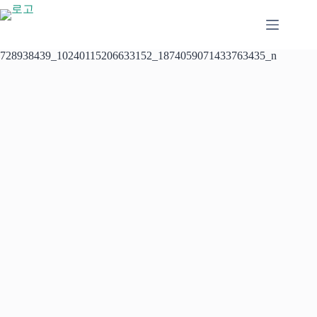
본
문
으
로
728938439_10240115206633152_1874059071433763435_n
건
너
뛰
기