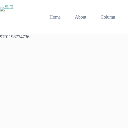
본
문
으
Home
About
Column
로
건
너
9791198774736
뛰
기