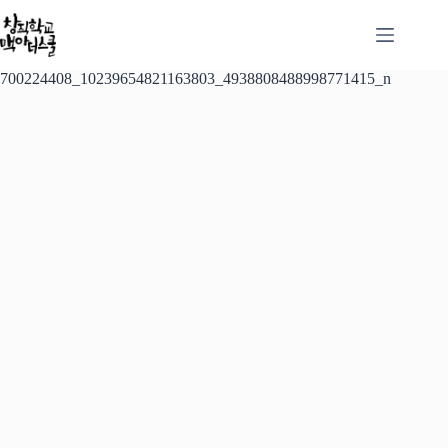
본
문
으
로
700224408_10239654821163803_4938808488998771415_n
건
너
뛰
기