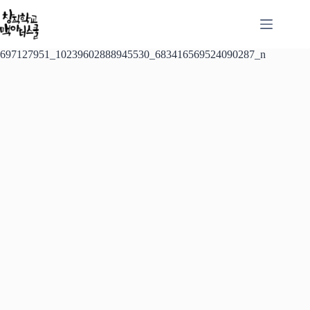
본
문
으
로
697127951_10239602888945530_683416569524090287_n
건
너
뛰
기