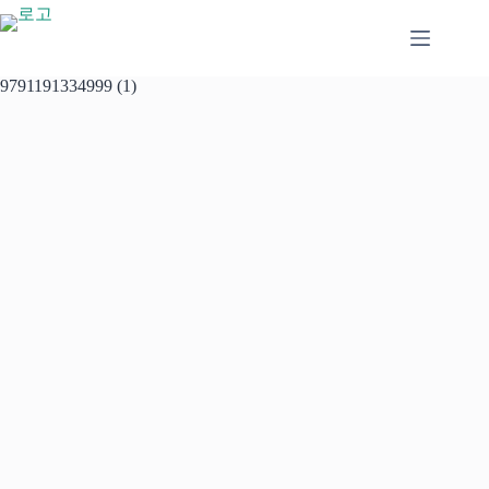
본
문
으
로
9791191334999 (1)
건
너
뛰
기