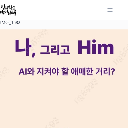
본
문
으
로
IMG_1582
건
너
뛰
기