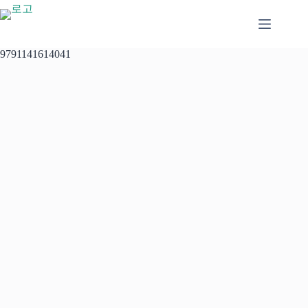
본
문
으
로
9791141614041
건
너
뛰
기