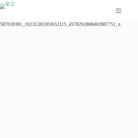
본
문
으
로
587018381_10231283303652115_4578292808402887751_n
건
너
뛰
기