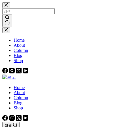
본
문
으
로
건
결
너
과
Home
뛰
없
About
기
음
Column
Blog
Shop
Home
About
Column
Blog
Shop
검색