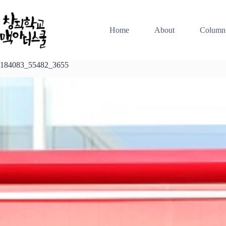
본
문
으
Home
About
Column
로
건
너
184083_55482_3655
뛰
기