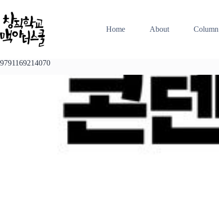
본
문
으
Home
About
Column
로
건
너
9791169214070
뛰
기