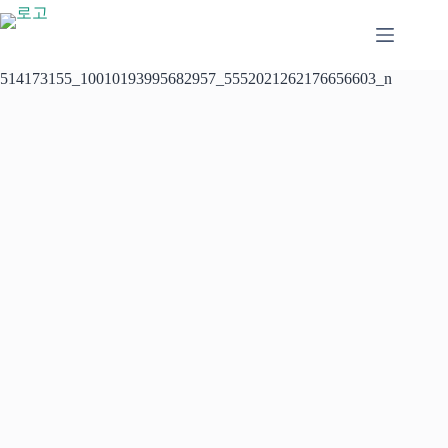
본
문
으
로
514173155_10010193995682957_5552021262176656603_n
건
너
뛰
기