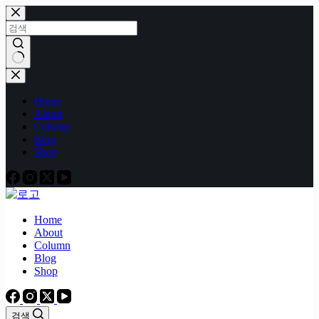
본
문
으
로
건
결
너
과
Home
뛰
없
About
기
음
Column
Blog
Shop
Home
About
Column
Blog
Shop
검색